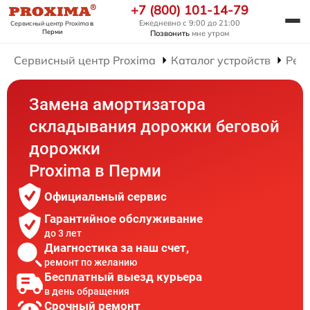
+7 (800) 101-14-79
Ежедневно с 9:00 до 21:00
Сервисный центр Proxima
в
Перми
Позвонить
мне утром
Сервисный центр Proxima
Каталог устройств
Рем
Замена амортизатора
складывания дорожки беговой
дорожки
Proxima в Перми
Официальный сервис
Гарантийное обслуживание
до 3 лет
Диагностика за наш счет,
ремонт по желанию
Бесплатный выезд курьера
в день обращения
Срочный ремонт