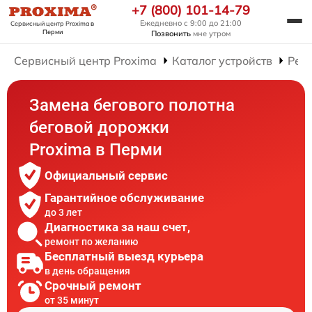
+7 (800) 101-14-79
Ежедневно с 9:00 до 21:00
Сервисный центр Proxima
в
Перми
Позвонить
мне утром
Сервисный центр Proxima
Каталог устройств
Рем
Замена бегового полотна
беговой дорожки
Proxima в Перми
Официальный сервис
Гарантийное обслуживание
до 3 лет
Диагностика за наш счет,
ремонт по желанию
Бесплатный выезд курьера
в день обращения
Срочный ремонт
от 35 минут