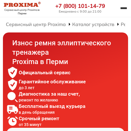
+7 (800) 101-14-79
Сервисный центр Proxima
в
Ежедневно с 9:00 до 21:00
Перми
Сервисный центр Proxima
Каталог устройств
Рем
Износ ремня эллиптического
тренажера
Proxima в Перми
Официальный сервис
Гарантийное обслуживание
до 3 лет
Диагностика за наш счет,
ремонт по желанию
Бесплатный выезд курьера
в день обращения
Срочный ремонт
от 35 минут