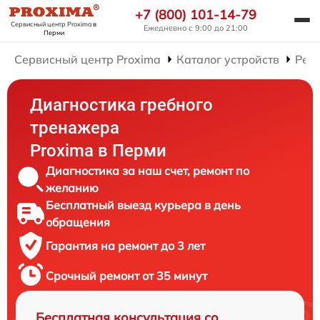
+7 (800) 101-14-79
Сервисный центр Proxima
в
Ежедневно с 9:00 до 21:00
Перми
Сервисный центр Proxima
Каталог устройств
Рем
Диагностика гребного
тренажера
Proxima в Перми
Диагностика за наш счет, ремонт по
желанию
Бесплатный выезд курьера в день
обращения
Гарантия на ремонт до 3 лет
Срочный ремонт от 35 минут
Бесплатная консультация со