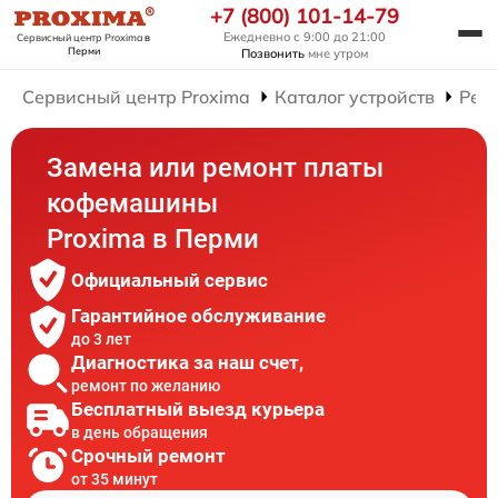
+7 (800) 101-14-79
Ежедневно с 9:00 до 21:00
Сервисный центр Proxima
в
Перми
Позвонить
мне утром
Сервисный центр Proxima
Каталог устройств
Рем
Замена или ремонт платы
кофемашины
Proxima в Перми
Официальный сервис
Гарантийное обслуживание
до 3 лет
Диагностика за наш счет,
ремонт по желанию
Бесплатный выезд курьера
в день обращения
Срочный ремонт
от 35 минут