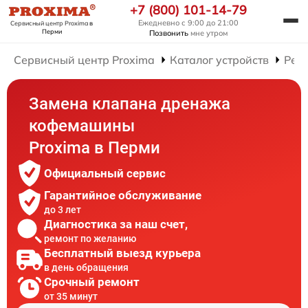
+7 (800) 101-14-79
Ежедневно с 9:00 до 21:00
Сервисный центр Proxima
в
Перми
Позвонить
мне утром
Сервисный центр Proxima
Каталог устройств
Рем
Замена клапана дренажа
кофемашины
Proxima в Перми
Официальный сервис
Гарантийное обслуживание
до 3 лет
Диагностика за наш счет,
ремонт по желанию
Бесплатный выезд курьера
в день обращения
Срочный ремонт
от 35 минут