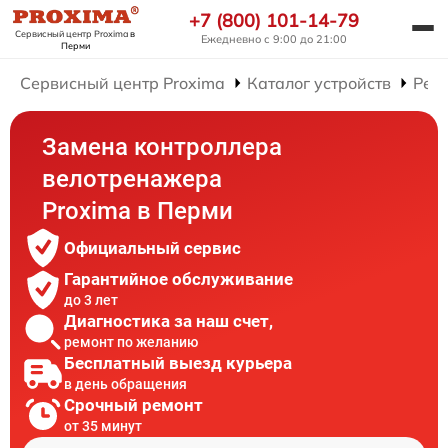
+7 (800) 101-14-79
Сервисный центр Proxima
в
Ежедневно с 9:00 до 21:00
Перми
Сервисный центр Proxima
Каталог устройств
Рем
Замена контроллера
велотренажера
Proxima в Перми
Официальный сервис
Гарантийное обслуживание
до 3 лет
Диагностика за наш счет,
ремонт по желанию
Бесплатный выезд курьера
в день обращения
Срочный ремонт
от 35 минут