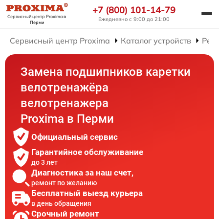
+7 (800) 101-14-79
Сервисный центр Proxima
в
Ежедневно с 9:00 до 21:00
Перми
Сервисный центр Proxima
Каталог устройств
Рем
Замена подшипников каретки
велотренажёра
велотренажера
Proxima в Перми
Официальный сервис
Гарантийное обслуживание
до 3 лет
Диагностика за наш счет,
ремонт по желанию
Бесплатный выезд курьера
в день обращения
Срочный ремонт